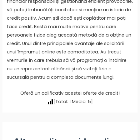
financiar responsabil și gestionând eficient provocările,
vă puteți îmbunătăți bonitatea și menține un istoric de
credit pozitiv. Acum știi dacă ești coplătitor mai poți
face credit. Există mai multe motive pentru care
persoanele fizice aleg această metodă de a obține un
credit. Unul dintre principalele avantaje ale solicitării
unui împrumut online este comoditatea. Au trecut
vremurile în care trebuia să vă programați o întâlnire
cu un reprezentant al băncii și să vizitați fizic o
sucursală pentru a completa documente lungi.
Oferă un calificativ acestei oferte de credit!
[Total:
1
Media:
5
]