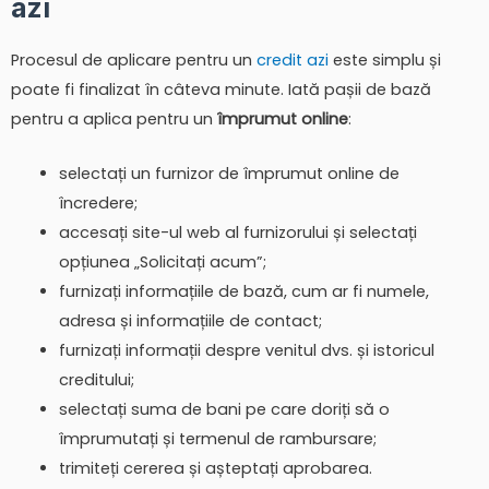
azi
Procesul de aplicare pentru un
credit azi
este simplu și
poate fi finalizat în câteva minute. Iată pașii de bază
pentru a aplica pentru un
împrumut online
:
selectați un furnizor de împrumut online de
încredere;
accesați site-ul web al furnizorului și selectați
opțiunea „Solicitați acum”;
furnizați informațiile de bază, cum ar fi numele,
adresa și informațiile de contact;
furnizați informații despre venitul dvs. și istoricul
creditului;
selectați suma de bani pe care doriți să o
împrumutați și termenul de rambursare;
trimiteți cererea și așteptați aprobarea.