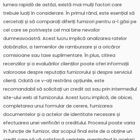
lumea rapidă de astăzi, există mai mulți factori care
trebuie luați în considerare. În primul rând, este esențial să
cercetați și să comparați diferiți furnizori pentru a-l găsi pe
cel care se potrivește cel mai bine nevoilor
dumneavoastră. Acest lucru implică analizarea ratelor
dobânzilor, a termenilor de rambursare și a oricăror
comisioane sau taxe suplimentare. În plus, citirea
recenziilor și a evaluărilor clienților poate oferi informații
valoroase despre reputația furnizorului și despre serviciul
clienți. Odată ce v-ați restrâns opțiunile, este
recomandabil să solicitați un credit azi sau prin intermediul
site-ului web al furnizorului. Acest lucru implică, de obicei,
completarea unui formular de cerere, furnizarea
documentelor și a actelor de identitate necesare și
efectuarea unei verificări a creditului. Procesul poate varia
în funcție de furnizor, dar scopul final este de a obține un
credit care să vă satisfacă cerințele, menținând în același