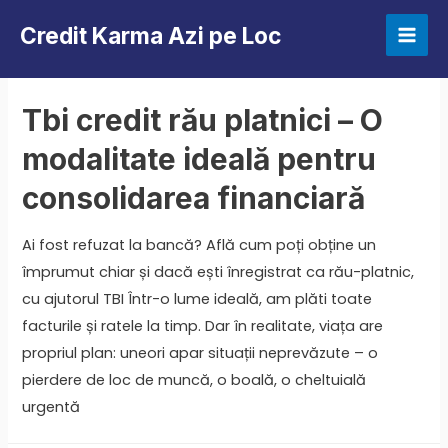
Skip
Credit Karma Azi pe Loc
to
Mai
content
Men
Tbi credit rău platnici – O
modalitate ideală pentru
consolidarea financiară
Ai fost refuzat la bancă? Află cum poți obține un
împrumut chiar și dacă ești înregistrat ca rău-platnic,
cu ajutorul TBI Într-o lume ideală, am plăti toate
facturile și ratele la timp. Dar în realitate, viața are
propriul plan: uneori apar situații neprevăzute – o
pierdere de loc de muncă, o boală, o cheltuială
urgentă